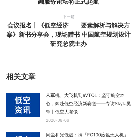
融服务论坛将正式起航
导
一
篇
航
下一篇
文
会议报名丨《低空经济——要素解析与解决方
章：
案》新书分享会，现场赠书 中国航空规划设计
下
研究总院主办
一
篇
文
章：
相关文章
从军机、大飞机到eVTOL：坚守航空本
心，奔赴低空经济新赛道——专访Skyla吴
穹丨低空大咖谈
2026-08-06
同尘和光低温：携「FC100液氢无人机」