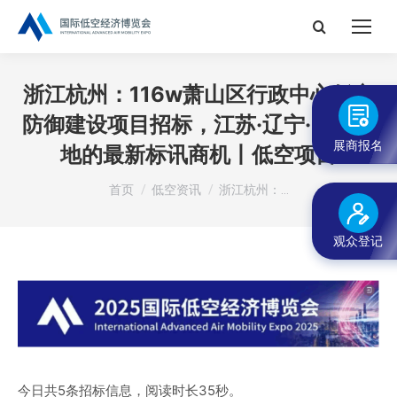
搜
索：
浙江杭州：116w萧山区行政中心低空
防御建设项目招标，江苏·辽宁·云南等
展商报名
地的最新标讯商机丨低空项目
您在这里：
首页
低空资讯
浙江杭州：…
观众登记
今日共5条招标信息，阅读时长35秒。