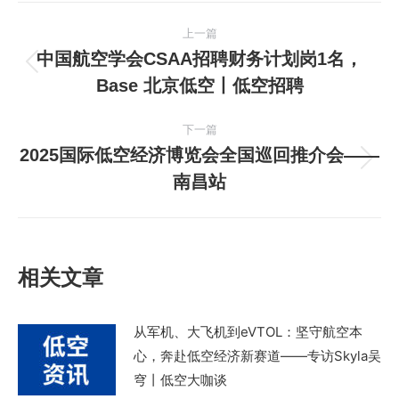
文
上一篇
章
中国航空学会CSAA招聘财务计划岗1名，
上
Base 北京低空丨低空招聘
导
一
篇
航
下一篇
文
2025国际低空经济博览会全国巡回推介会——
章：
下
南昌站
一
篇
文
章：
相关文章
从军机、大飞机到eVTOL：坚守航空本
心，奔赴低空经济新赛道——专访Skyla吴
穹丨低空大咖谈