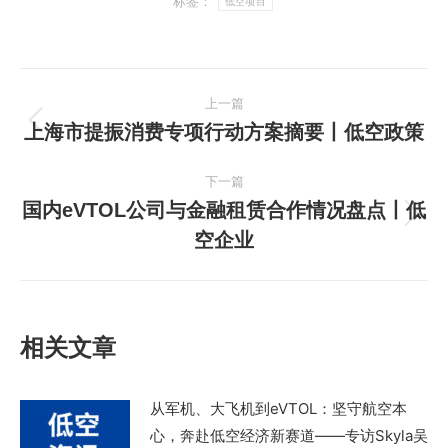
标签：
低空项目
文
上一篇
章
上海市提振消费专项行动方案摘要丨低空政策
上
一
导
下一篇
篇
国内eVTOL公司与金融租赁合作情况盘点丨低
航
文
下
空企业
章：
一
篇
文
章：
相关文章
从军机、大飞机到eVTOL：坚守航空本
心，奔赴低空经济新赛道——专访Skyla吴