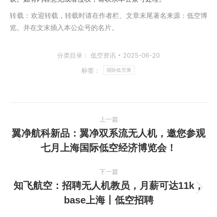
转载：
欢迎转载，转载时请在作者栏、文章末尾著名来源：低空博
览。并在文末插入本公众号的名片。
分类目录：
低空资讯
2025-06-20
标签：
国际低空展
文
上一篇
章
翼净航科新品：翼净双系流无人机，邀您参观
上
七月上海国际低空经济博览会！
导
一
篇
航
下一篇
文
知飞航空：招聘无人机教员，月薪可达11k，
章：
下
base上海丨低空招聘
一