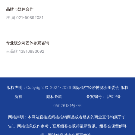
品牌与媒体合作
庄 周 021-50892081
专业观众与团体参观咨询
王鼎欣 13816883092
版权声明：Copyright
2024-2026 国际低空经济博览会组委会 版权
所有
隐私条款
备案编号：
沪ICP备
05026181号-76
网站声明：本网站直接或间接推销商品或者服务的商业宣传均属于“广
告”。网站信息仅作参考，联系组委会获得最新资讯。组委会保留解释